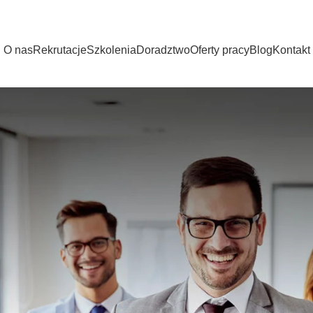
O nas
Rekrutacje
Szkolenia
Doradztwo
Oferty pracy
Blog
Kontakt