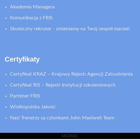
Akademia Managera
Komunikacja z FRIS
Skuteczny rekruter - zmieniamy na Twój zespół marzeń
Certyfikaty
Certyfikat KRAZ – Krajowy Rejestr Agencji Zatrudnienia
Certyfikat RIS – Rejestr Instytucji szkoleniowych
Partener FRIS
Wielkopolska Jakość
Nasi Trenerzy są członkami John Maxlwell Team
MORNEL