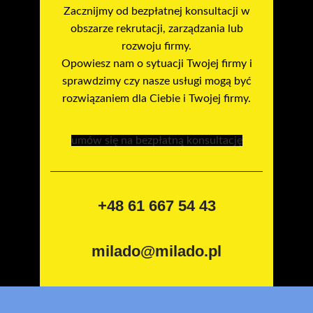
Zacznijmy od bezpłatnej konsultacji w
obszarze rekrutacji, zarządzania lub
rozwoju firmy.
Opowiesz nam o sytuacji Twojej firmy i
sprawdzimy czy nasze usługi mogą być
rozwiązaniem dla Ciebie i Twojej firmy.
umów się na bezpłatną konsultację
+48 61 667 54 43
milado@milado.pl