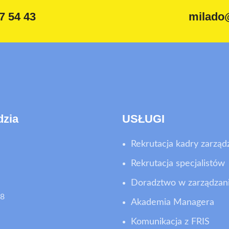
7 54 43
milado
dzia
USŁUGI
Rekrutacja kadry zarząd
Rekrutacja specjalistów
Doradztwo w zarządzan
8
Akademia Managera
Komunikacja z FRIS