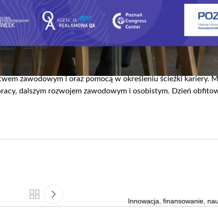
 w III Konwencie Rozwoju. W trakcie konwentu prowadziliśmy bez
twem zawodowym i oraz pomocą w określeniu ścieżki kariery. M
pracy, dalszym rozwojem zawodowym i osobistym. Dzień obfito
Innowacja, finansowanie, na