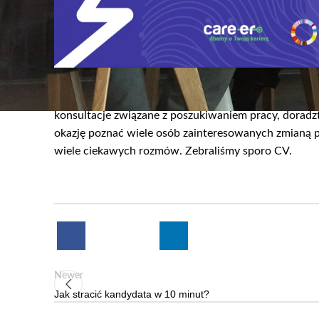
17 listopada br. mieliśmy przyjemność wziąć udział
konsultacje związane z poszukiwaniem pracy, doradz
okazję poznać wiele osób zainteresowanych zmianą 
wiele ciekawych rozmów. Zebraliśmy sporo CV.
Newer
Jak stracić kandydata w 10 minut?