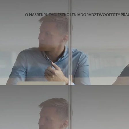
O NAS
REKRUTACJE
SZKOLENIA
DORADZTWO
OFERTY PRA
AKTUALNOŚCI