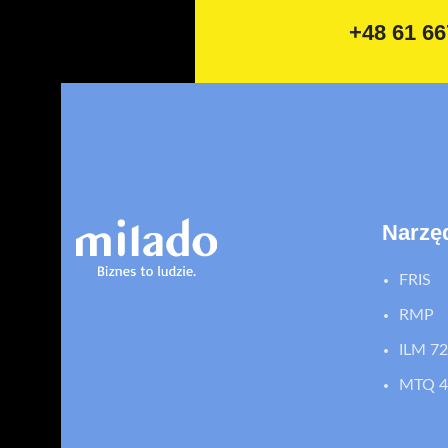
+48 61 66
Narzę
FRIS
RMP
ILM 72
MTQ 4