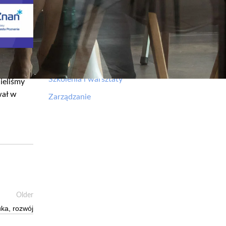
Kategorie
Aktualności
Projekty
Rekrutacje
płatne
Szkolenia i warsztaty
ieliśmy
wał w
Zarządzanie
Older
uka, rozwój