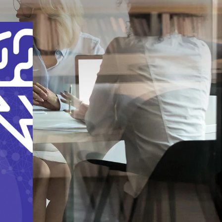
SZUKAJ
Ostatnie wpisy
Czy każdy może zostać liderem?
Czy każdy manager jest
jednocześnie liderem?
5 Częstych błędów na końcu
procesu rekrutacji pracownika.
Czy wiesz jak przebiega proces
rekrutacji?
3 kroki do wyznaczenia celów w
firmie