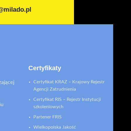
@milado.pl
Certyfikaty
Certyfikat KRAZ – Krajowy Rejestr
zającej
Agencji Zatrudnienia
Certyfikat RIS – Rejestr Instytucji
iu
szkoleniowych
Partener FRIS
Wielkopolska Jakość