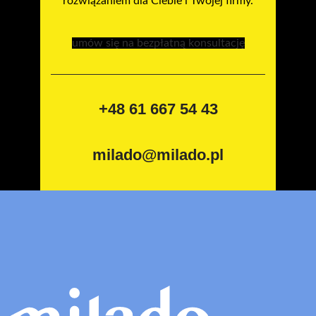
rozwiązaniem dla Ciebie i Twojej firmy.
umów się na bezpłatną konsultację
+48 61 667 54 43
milado@milado.pl