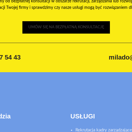
my od bezpłatnej konsultacji w obszarze rekrutacji, zarządzania lub rozwoj
ji Twojej firmy i sprawdzimy czy nasze usługi mogą być rozwiązaniem dla 
UMÓW SIĘ NA BEZPŁATNĄ KONSULTACJĘ
7 54 43
milado
dzia
USŁUGI
Rekrutacja kadry zarządzające