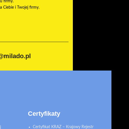
u firmy.
Ciebie i Twojej firmy.
@milado.pl
Certyfikaty
j
Certyfikat KRAZ – Krajowy Rejestr