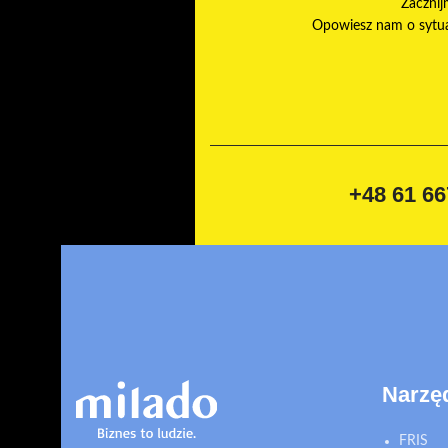
Zacznij
Opowiesz nam o sytuac
+48 61 66
Narzę
FRIS