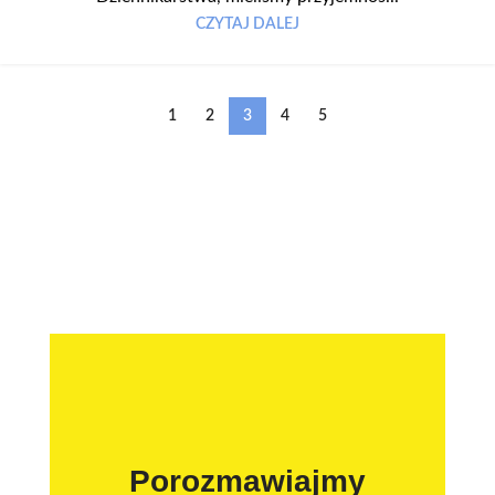
CZYTAJ DALEJ
1
2
3
4
5
Porozmawiajmy