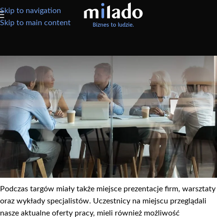
Skip to navigation
Skip to main content
AKTUALNOŚCI
Milado na targach pracy
W minioną sobotę 14.12.2013 r., firma Milado uczestniczyła w
Targach Kariera IT w Poznaniu, organizowanych cyklicznie przez
firmę CareerCon w największych miastach Polski. Odbiorcami
były firmy poszukujące doświadczonych pracowników w
poszczególnych branżach jak i specjaliści szukający
atrakcyjnych ofert pracy.
Podczas targów miały także miejsce prezentacje firm, warsztaty
oraz wykłady specjalistów. Uczestnicy na miejscu przeglądali
nasze aktualne oferty pracy, mieli również możliwość