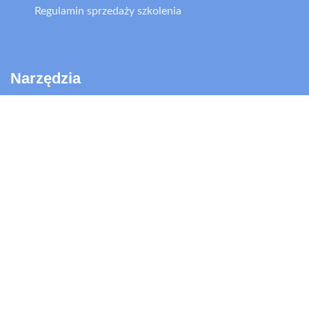
Regulamin sprzedaży szkolenia
Narzędzia
FRIS
RMP
ILM 72
MTQ 48
USŁUGI
Rekrutacja kadry zarządzającej
Rekrutacja specjalistów
Doradztwo w zarządzaniu