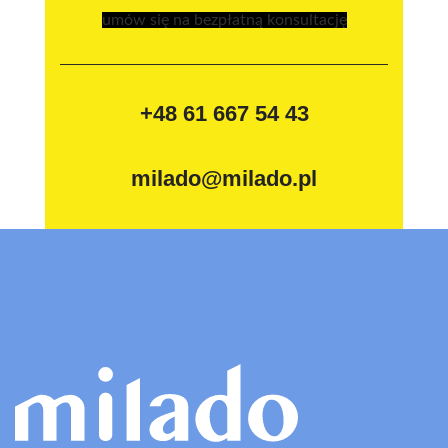
umów się na bezpłatną konsultację
+48 61 667 54 43
milado@milado.pl