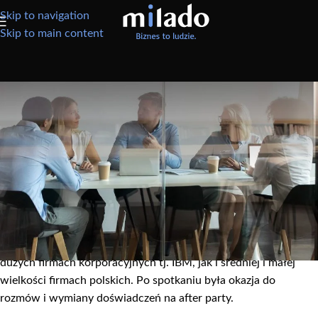
Skip to navigation
Skip to main content
AKTUALNOŚCI
Milado na spotkaniu klubu PMI
W czwartek 30.10.2014 r. mieliśmy okazję gościć na spotkaniu
klubu PMI w Poznaniu. Adrian Wrociński z Milado podzielił się z
licznie przybyłymi uczestnikami własnymi doświadczeniami
związanymi z systemem ocen pracowników w swojej firmie.
Pozostali prelegenci prezentowali systemy ocen z firm, w
których pracują, lub pracowali. Były to doświadczenia zebrane z
dużych firmach korporacyjnych tj. IBM, jak i średniej i małej
wielkości firmach polskich. Po spotkaniu była okazja do
rozmów i wymiany doświadczeń na after party.