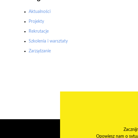
Aktualności
Projekty
Rekrutacje
Szkolenia i warsztaty
Zarządzanie
Zacznij
Opowiesz nam o sytuac