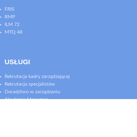
FRIS
RMP
ILM 72
MTQ 48
USŁUGI
Rekrutacja kadry zarządzającej
Rekrutacja specjalistów
Doradztwo w zarządzaniu
Akademia Managera
Komunikacja z FRIS
Skuteczny rekruter - zmieniamy na Twój zespół marzeń