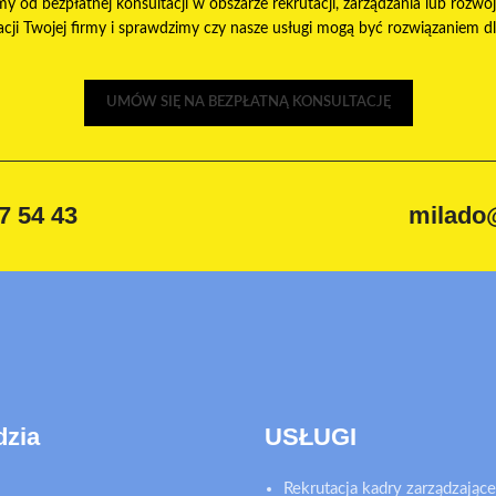
my od bezpłatnej konsultacji w obszarze rekrutacji, zarządzania lub rozwoj
ji Twojej firmy i sprawdzimy czy nasze usługi mogą być rozwiązaniem dla 
UMÓW SIĘ NA BEZPŁATNĄ KONSULTACJĘ
7 54 43
milado
dzia
USŁUGI
Rekrutacja kadry zarządzające