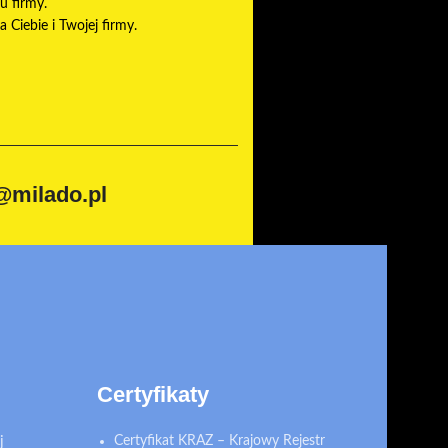
u firmy.
Ciebie i Twojej firmy.
@milado.pl
Certyfikaty
j
Certyfikat KRAZ – Krajowy Rejestr