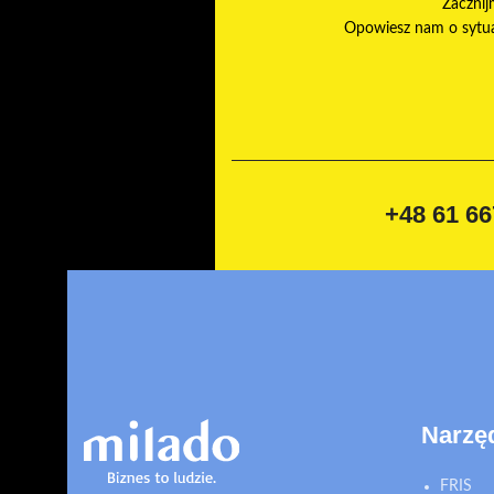
Zacznij
Opowiesz nam o sytuac
+48 61 66
Narzę
FRIS