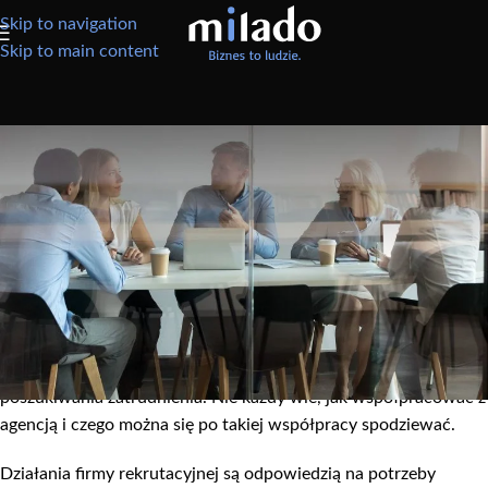
Skip to navigation
Skip to main content
AKTUALNOŚCI
Agencja pracy – usługi
Agencja pracy – wszystko co powinieneś o nas wiedzieć – cz.1
Usługi agencji zatrudnienia, obok takich sposobów szukania
pracy jak aplikowanie w odpowiedzi na oferty umieszczone na
portalach internetowych, czy bezpośredni kontakt z
pracodawcą, są aktualnie najpopularniejszą metodą
poszukiwania zatrudnienia. Nie każdy wie, jak współpracować z
agencją i czego można się po takiej współpracy spodziewać.
Działania firmy rekrutacyjnej są odpowiedzią na potrzeby