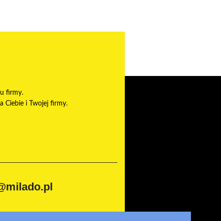
u firmy.
Ciebie i Twojej firmy.
@milado.pl