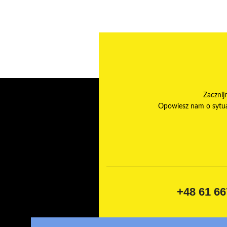
Zacznij
Opowiesz nam o sytuac
+48 61 66