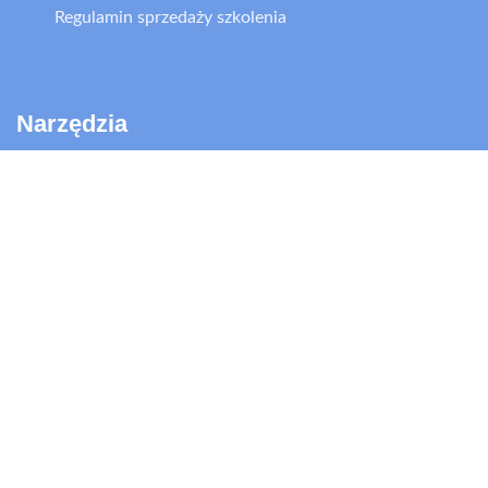
Regulamin sprzedaży szkolenia
Narzędzia
FRIS
RMP
ILM 72
MTQ 48
USŁUGI
Rekrutacja kadry zarządzającej
Rekrutacja specjalistów
Doradztwo w zarządzaniu