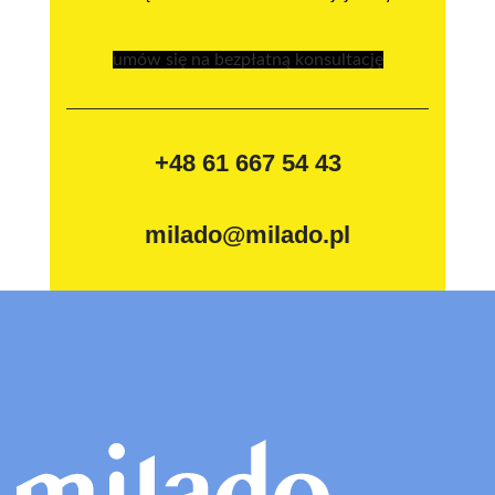
umów się na bezpłatną konsultację
+48 61 667 54 43
milado@milado.pl