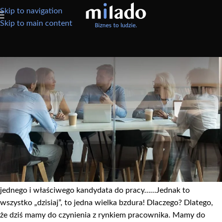
Skip to navigation
Skip to main content
REKRUTACJE
Kandydat do pracy jako najlepszy
klient
Rekrutacja pracownika
większości z nas kojarzy się z procesem,
w którym to pracownik zabiega o zdobycie zatrudnienie w
firmie X. Pracownik chce jak najlepiej zaprezentować swoje
kompetencje, a pracodawca występuje w roli weryfikującego je.
Wszystko po to, aby z grona wielu kandydatów wybrać tego
jednego i właściwego kandydata do pracy……Jednak to
wszystko „dzisiaj”, to jedna wielka bzdura! Dlaczego? Dlatego,
że dziś mamy do czynienia z rynkiem pracownika. Mamy do