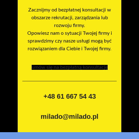
Zacznijmy od bezpłatnej konsultacji w
obszarze rekrutacji, zarządzania lub
rozwoju firmy.
Opowiesz nam o sytuacji Twojej firmy i
sprawdzimy czy nasze usługi mogą być
rozwiązaniem dla Ciebie i Twojej firmy.
umów się na bezpłatną konsultację
+48 61 667 54 43
milado@milado.pl