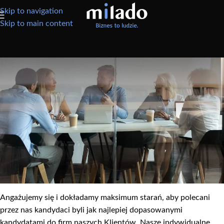
Skip to navigation
Skip to main content
REKRUTACJE
Znajdziemy Państwu szybko,
dobrych pracowników
Dlaczego warto współpracować
właśnie z nami?
Wysoka skuteczność działania
Angażujemy się i dokładamy maksimum starań, aby polecani
przez nas kandydaci byli jak najlepiej dopasowanymi
kandydatami do firm naszych Klientów. Nasze indywidualne