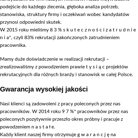
podejście do każdego zlecenia, głęboka analiza potrzeb,
stanowiska, struktury firmy i oczekiwań wobec kandydatów
przynosi odpowiedni skutek.
W 2015 roku mieliśmy 8 3 % s k u t e c z n o ś c i z a t r u d n i e
n i a*, czyli 83% rekrutacji zakończonych zatrudnieniem
pracownika.
Mamy duże doświadczenie w realizacji rekrutacji –
zrealizowaliśmy z powodzeniem prawie t y s i ą c projektów
rekrutacyjnych dla różnych branży i stanowisk w całej Polsce.
Gwarancja wysokiej jakości
Nasi klienci są zadowoleni z pracy poleconych przez nas
pracowników. W 2014 roku 9 7 %* pracowników przez nas
poleconych pozytywnie przeszło okres próbny i pracuje z
powodzeniem n a s t a ł e.
Każdy klient naszej firmy otrzymuje g w a r a n c j ę na