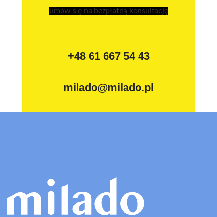
umów się na bezpłatną konsultację
+48 61 667 54 43
milado@milado.pl