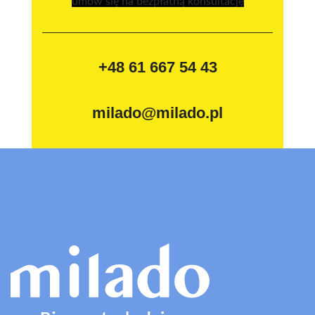
umów się na bezpłatną konsultację
+48 61 667 54 43
milado@milado.pl