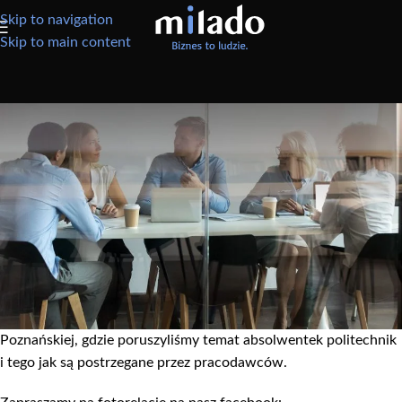
Skip to navigation
Skip to main content
AKTUALNOŚCI
Milado w ramach Dnia dla
Dziewczyn
Milado w ramach Dnia dla Dziewczyn na Politechnice
Poznańskiej
3.04.2014 r. mieliśmy przyjemność spotkać się z przyszłym
studentkami w ramach „Dnia dla Dziewczyn” na Politechnice
Poznańskiej, gdzie poruszyliśmy temat absolwentek politechnik
i tego jak są postrzegane przez pracodawców.