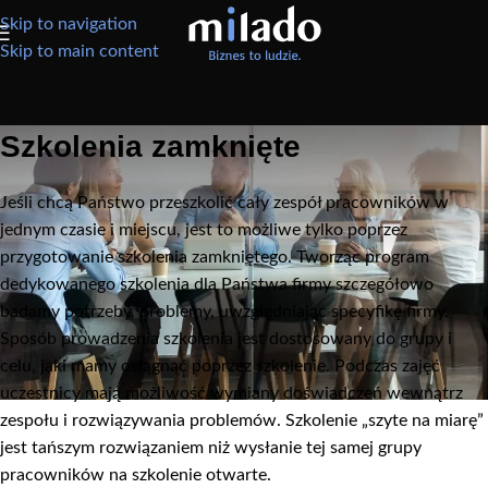
Skip to navigation
Skip to main content
Szkolenia zamknięte
Jeśli chcą Państwo przeszkolić cały zespół pracowników w
jednym czasie i miejscu, jest to możliwe tylko poprzez
przygotowanie szkolenia zamkniętego. Tworząc program
dedykowanego szkolenia dla Państwa firmy szczegółowo
badamy potrzeby, problemy, uwzględniając specyfikę firmy.
Sposób prowadzenia szkolenia jest dostosowany do grupy i
celu, jaki mamy osiągnąć poprzez szkolenie. Podczas zajęć
uczestnicy mają możliwość wymiany doświadczeń wewnątrz
zespołu i rozwiązywania problemów. Szkolenie „szyte na miarę”
jest tańszym rozwiązaniem niż wysłanie tej samej grupy
pracowników na szkolenie otwarte.