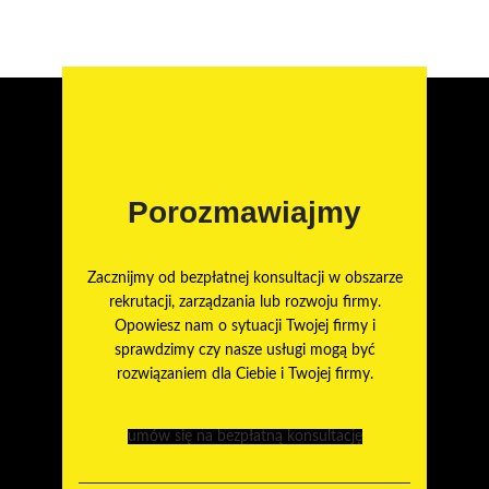
Porozmawiajmy
Zacznijmy od bezpłatnej konsultacji w obszarze
rekrutacji, zarządzania lub rozwoju firmy.
Opowiesz nam o sytuacji Twojej firmy i
sprawdzimy czy nasze usługi mogą być
rozwiązaniem dla Ciebie i Twojej firmy.
umów się na bezpłatną konsultację